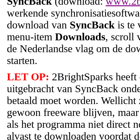
SyncBack
(download:
www.2b
werkende synchronisatiesoftwa
download van
SyncBack
is te
menu-item
Downloads
, scroll
de Nederlandse vlag om de dow
starten.
LET OP:
2BrightSparks heeft 
uitgebracht van SyncBack ond
betaald moet worden. Wellicht
gewoon freeware blijven, maar 
als het programma niet direct n
alvast te downloaden voordat de