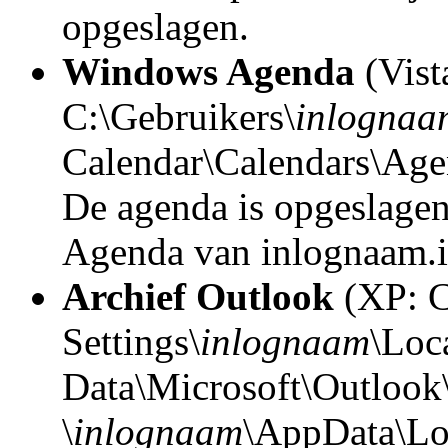
opgeslagen.
Windows Agenda
(Vist
C:\Gebruikers\
inlognaa
Calendar\Calendars\Ag
De agenda is opgeslagen
Agenda van inlognaam.i
Archief Outlook
(XP: C
Settings\
inlognaam
\Loc
Data\Microsoft\Outlook\
\
inlognaam
\AppData\Loc