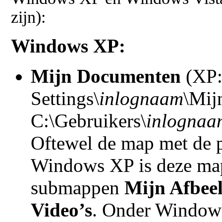
zijn):
Windows XP:
Mijn Documenten
(XP:
Settings\
inlognaam
\Mij
C:\Gebruikers\
inlognaa
Oftewel de map met de p
Windows XP is deze map
submappen
Mijn Afbee
Video’s
. Onder Windows